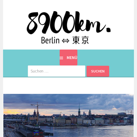
Springe
zum
Inhalt
EINE BERLINERIN IN JAPAN. MIT EINEM JAPANER.
8900KM. BERLIN ⇔ 東京
MENÜ
Suchen
nach: