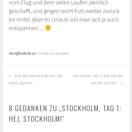
vom Flug und dem vielen Laufen ziemlich
geschafft, und gingen recht früh wieder zurück
ins Hotel. Aber im Urlaub soll man sich ja auch
entspannen…
Veröffentlicht in:
Urlaub im Ausland
BEITRAGS-
Eine Berlinerin in Berlin. Mit
Stockholm, Tag 2: Hin und her
NAVIGATION
einem Japaner.
und her und hin.
8 GEDANKEN ZU „
STOCKHOLM, TAG 1:
HEJ, STOCKHOLM!
“