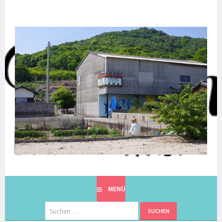
Springe
zum
Inhalt
EINE BERLINERIN IN JAPAN. MIT EINEM JAPANER.
8900KM. BERLIN ⇔ 東京
MENÜ
Suchen
nach: