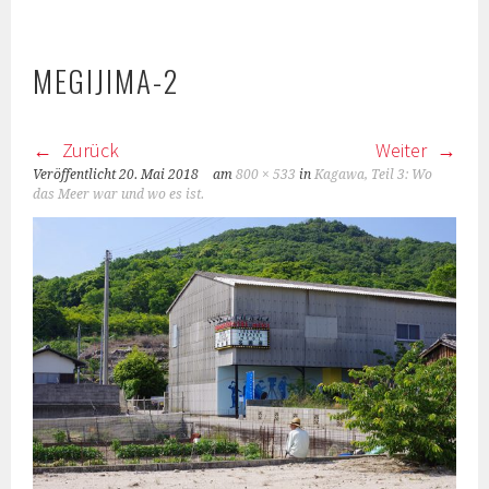
MEGIJIMA-2
Zurück
Weiter
Veröffentlicht
20. Mai 2018
am
800 × 533
in
Kagawa, Teil 3: Wo
das Meer war und wo es ist.