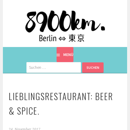
Springe
zum
Inhalt
EINE BERLINERIN IN JAPAN. MIT EINEM JAPANER.
8900KM. BERLIN ⇔ 東京
MENÜ
Suchen
nach:
LIEBLINGSRESTAURANT: BEER
& SPICE.
24. November 2017