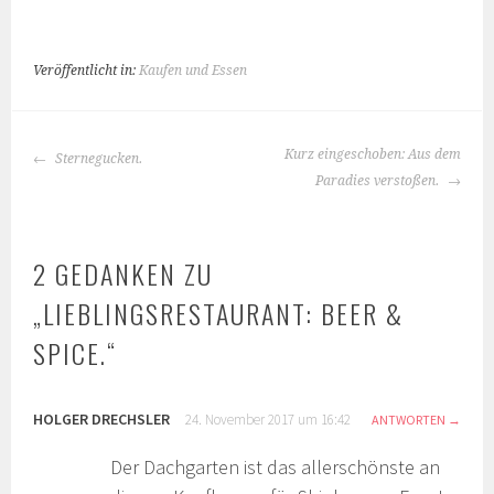
Veröffentlicht in:
Kaufen und Essen
BEITRAGS-
Kurz eingeschoben: Aus dem
Sternegucken.
NAVIGATION
Paradies verstoßen.
2 GEDANKEN ZU
„
LIEBLINGSRESTAURANT: BEER &
SPICE.
“
HOLGER DRECHSLER
24. November 2017 um 16:42
ANTWORTEN
Der Dachgarten ist das allerschönste an