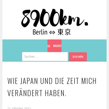
Springe
zum
Inhalt
EINE BERLINERIN IN JAPAN. MIT EINEM JAPANER.
8900KM. BERLIN ⇔ 東京
MENÜ
Suchen
nach:
WIE JAPAN UND DIE ZEIT MICH
VERÄNDERT HABEN.
21. Oktober 2015