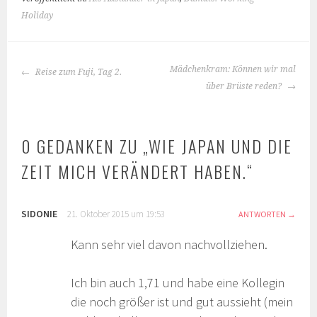
Holiday
BEITRAGS-
Mädchenkram: Können wir mal
Reise zum Fuji, Tag 2.
NAVIGATION
über Brüste reden?
0 GEDANKEN ZU „
WIE JAPAN UND DIE
ZEIT MICH VERÄNDERT HABEN.
“
SIDONIE
21. Oktober 2015 um 19:53
ANTWORTEN
Kann sehr viel davon nachvollziehen.
Ich bin auch 1,71 und habe eine Kollegin
die noch größer ist und gut aussieht (mein