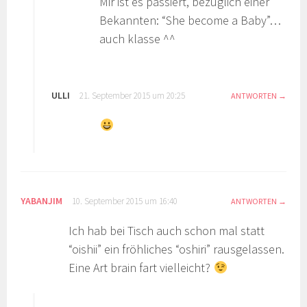
Mir ist es passiert, bezüglich einer
Bekannten: “She become a Baby”…
auch klasse ^^
ULLI
21. September 2015 um 20:25
ANTWORTEN
YABANJIM
10. September 2015 um 16:40
ANTWORTEN
Ich hab bei Tisch auch schon mal statt
“oishii” ein fröhliches “oshiri” rausgelassen.
Eine Art brain fart vielleicht?