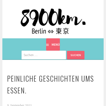
Springe
zum
Inhalt
EINE BERLINERIN IN JAPAN. MIT EINEM JAPANER.
8900KM. BERLIN ⇔ 東京
MENÜ
Suchen
nach:
PEINLICHE GESCHICHTEN UMS
ESSEN.
9. September 2015