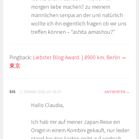
morgen liebe machen? zu meinem
männlichen senpai an der uni! natürlich
wollte ich ihn eigentlich fragen ob wir uns
treffen können – “ashita aimashou?”
Pingback:
Liebster Blog Award. | 8900 km. Berlin ⇔
東京
SIS
2. Oktober 2018 um 19:25
ANTWORTEN
Hallo Claudia,
Ich hab mir auf meiner Japan-Reise ein
Onigiri in einem Kombini gekauft, nur leider
stand bei den Sorten nicht auf englisch