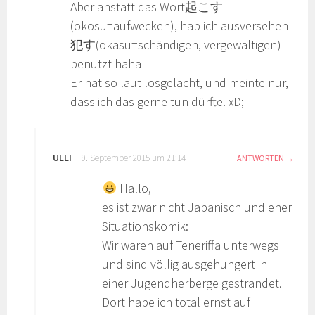
Aber anstatt das Wort起こす
(okosu=aufwecken), hab ich ausversehen
犯す(okasu=schändigen, vergewaltigen)
benutzt haha
Er hat so laut losgelacht, und meinte nur,
dass ich das gerne tun dürfte. xD;
ULLI
9. September 2015 um 21:14
ANTWORTEN
Hallo,
es ist zwar nicht Japanisch und eher
Situationskomik:
Wir waren auf Teneriffa unterwegs
und sind völlig ausgehungert in
einer Jugendherberge gestrandet.
Dort habe ich total ernst auf