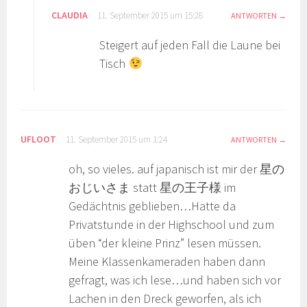
CLAUDIA
11. September 2015 um 15:28
ANTWORTEN
Steigert auf jeden Fall die Laune bei
Tisch
UFLOOT
11. September 2015 um 1:24
ANTWORTEN
oh, so vieles. auf japanisch ist mir der 星の
おじいさま statt 星の王子様 im
Gedächtnis geblieben…Hatte da
Privatstunde in der Highschool und zum
üben “der kleine Prinz” lesen müssen.
Meine Klassenkameraden haben dann
gefragt, was ich lese…und haben sich vor
Lachen in den Dreck geworfen, als ich