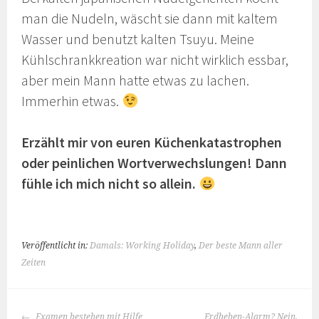
man die Nudeln, wäscht sie dann mit kaltem
Wasser und benutzt kalten Tsuyu. Meine
Kühlschrankkreation war nicht wirklich essbar,
aber mein Mann hatte etwas zu lachen.
Immerhin etwas.
Erzählt mir von euren Küchenkatastrophen
oder peinlichen Wortverwechslungen! Dann
fühle ich mich nicht so allein.
Veröffentlicht in:
Damals: Working Holiday
,
Der beste Mann aller
Zeiten
BEITRAGS-
Examen bestehen mit Hilfe
Erdbeben-Alarm? Nein,