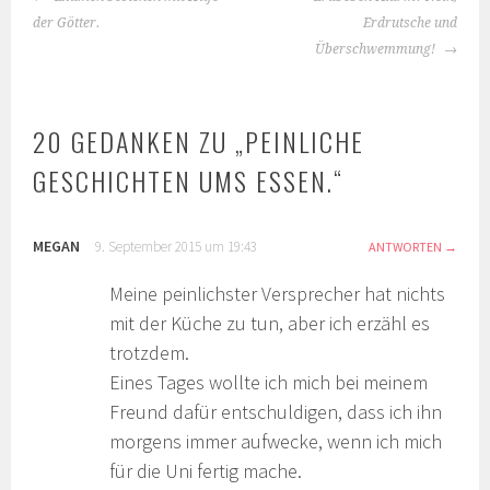
NAVIGATION
der Götter.
Erdrutsche und
Überschwemmung!
20 GEDANKEN ZU „
PEINLICHE
GESCHICHTEN UMS ESSEN.
“
MEGAN
9. September 2015 um 19:43
ANTWORTEN
Meine peinlichster Versprecher hat nichts
mit der Küche zu tun, aber ich erzähl es
trotzdem.
Eines Tages wollte ich mich bei meinem
Freund dafür entschuldigen, dass ich ihn
morgens immer aufwecke, wenn ich mich
für die Uni fertig mache.