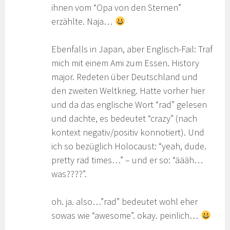
ihnen vom “Opa von den Sternen”
erzählte. Naja…
Ebenfalls in Japan, aber Englisch-Fail: Traf
mich mit einem Ami zum Essen. History
major. Redeten über Deutschland und
den zweiten Weltkrieg. Hatte vorher hier
und da das englische Wort “rad” gelesen
und dachte, es bedeutet “crazy” (nach
kontext negativ/positiv konnotiert). Und
ich so bezüglich Holocaust: “yeah, dude.
pretty rad times…” – und er so: “äääh…
was????”.
oh. ja. also…”rad” bedeutet wohl eher
sowas wie “awesome”. okay. peinlich…