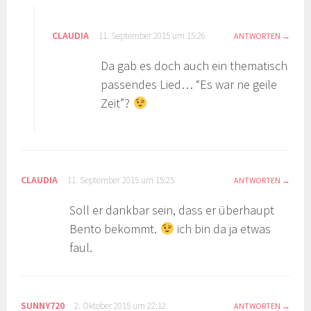
CLAUDIA
11. September 2015 um 15:26
ANTWORTEN
Da gab es doch auch ein thematisch
passendes Lied… “Es war ne geile
Zeit”?
CLAUDIA
11. September 2015 um 15:25
ANTWORTEN
Soll er dankbar sein, dass er überhaupt
Bento bekommt.
ich bin da ja etwas
faul.
SUNNY720
2. Oktober 2015 um 22:12
ANTWORTEN