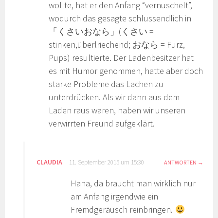
wollte, hat er den Anfang “vernuschelt”,
wodurch das gesagte schlussendlich in
「くさいおなら」(くさい =
stinken,überlriechend; おなら = Furz,
Pups) resultierte. Der Ladenbesitzer hat
es mit Humor genommen, hatte aber doch
starke Probleme das Lachen zu
unterdrücken. Als wir dann aus dem
Laden raus waren, haben wir unseren
verwirrten Freund aufgeklärt.
CLAUDIA
11. September 2015 um 15:30
ANTWORTEN
Haha, da braucht man wirklich nur
am Anfang irgendwie ein
Fremdgeräusch reinbringen.