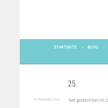
Springe
zum
Inhalt
EINE BERLINERIN IN JAPAN. MIT EINEM JAP
8900KM. BERLIN 
STARTSEITE
BLOG
25.
Seit gestern bin ich 2
20. November 2014