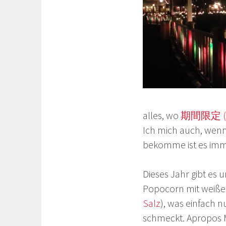
alles, wo
期間限定 (Kika
Ich mich auch, wenn
bekomme ist es imme
Dieses Jahr gibt es
Popocorn mit weiße
Salz
), was einfach n
schmeckt. Apropos 