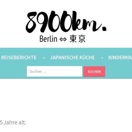
ANER.
⇔ 東京
REISEBERICHTE
JAPANISCHE KÜCHE
KINDERKR
Suchen
nach:
5 Jahre alt.