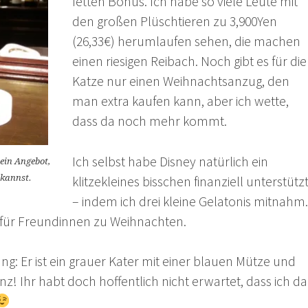
fetten Bonus. Ich habe so viele Leute mit
den großen Plüschtieren zu 3,900Yen
(26,33€) herumlaufen sehen, die machen
einen riesigen Reibach. Noch gibt es für die
Katze nur einen Weihnachtsanzug, den
man extra kaufen kann, aber ich wette,
dass da noch mehr kommt.
Ich selbst habe Disney natürlich ein
ein Angebot,
 kannst.
klitzekleines bisschen finanziell unterstütz
– indem ich drei kleine Gelatonis mitnahm.
i für Freundinnen zu Weihnachten.
ng: Er ist ein grauer Kater mit einer blauen Mütze und
! Ihr habt doch hoffentlich nicht erwartet, dass ich da