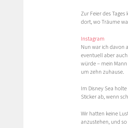
Zur Feier des Tages
dort, wo Träume wa
Instagram
Nun war ich davon a
eventuell aber auc
würde – mein Mann arb
um zehn zuhause.
Im Disney Sea holte 
Sticker ab, wenn s
Wir hatten keine Lus
anzustehen, und so f