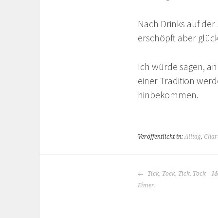
Nach Drinks auf der
erschöpft aber glückl
Ich würde sagen, an
einer Tradition wer
hinbekommen.
Veröffentlicht in:
Alltag
,
Char
BEITRAGS-
Tick, Tock, Tick, Tock – 
NAVIGATION
Eimer.