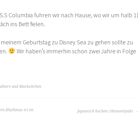
 S.S Columbia fuhren wir nach Hause, wo wir um halb 1
ich ins Bett fielen.
 meinem Geburtstag zu Disney Sea zu gehen sollte zu
den.
Wir haben’s immerhin schon zwei Jahre in Folge
aktere und Maskottchen
Mein Rhythmus ist im
Japanisch kochen: Okonomiyaki.