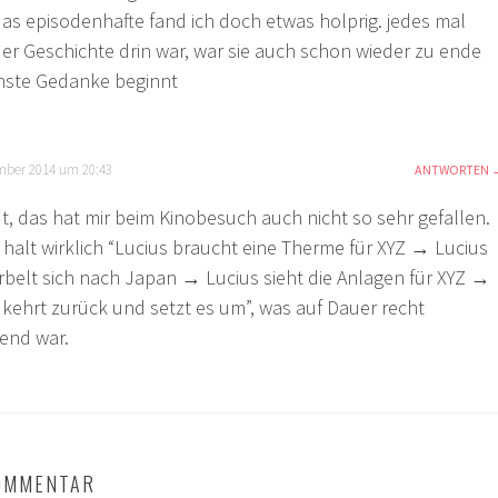
 das episodenhafte fand ich doch etwas holprig. jedes mal
der Geschichte drin war, war sie auch schon wieder zu ende
hste Gedanke beginnt
mber 2014 um 20:43
ANTWORTEN
t, das hat mir beim Kinobesuch auch nicht so sehr gefallen.
 halt wirklich “Lucius braucht eine Therme für XYZ → Lucius
belt sich nach Japan → Lucius sieht die Anlagen für XYZ →
 kehrt zurück und setzt es um”, was auf Dauer recht
end war.
KOMMENTAR