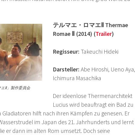
テルマエ・ロマエⅡ Thermae
Romae Ⅱ (2014) (
Trailer
)
Regisseur:
Takeuchi Hideki
Darsteller:
Abe Hiroshi, Ueno Aya
Ichimura Masachika
ロマエⅡ」製作委員会
Der ideenlose Thermenarchitekt
Lucius wird beauftragt ein Bad zu
n Gladiatoren hilft nach ihren Kämpfen zu genesen. Er
Wasserstrudel im Japan des 21. Jahrhunderts und lernt
ie er dann im alten Rom umsetzt. Doch seine