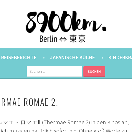
ANER.
⇔ 東京
REISEBERICHTE
JAPANISCHE KÜCHE
KINDERKR
Suchen
nach:
HERMAE ROMAE 2.
テルマエ・ロマエⅡ (Thermae Romae 2) in den Kinos an,
ch mussten natürlich sofort hin. Ohne groß Worte zu