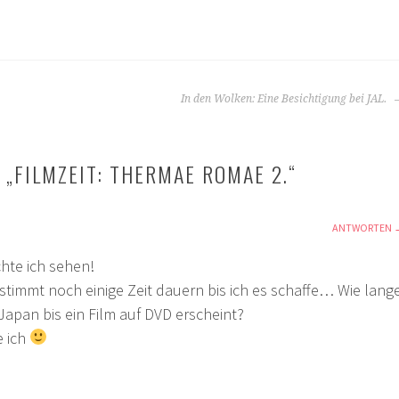
In den Wolken: Eine Besichtigung bei JAL.
 „
FILMZEIT: THERMAE ROMAE 2.
“
ANTWORTEN
hte ich sehen!
stimmt noch einige Zeit dauern bis ich es schaffe… Wie lang
 Japan bis ein Film auf DVD erscheint?
e ich