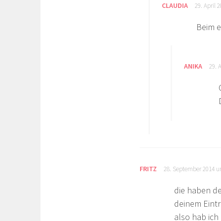
CLAUDIA
29. April 
Beim e
ANIKA
29. 
FRITZ
28. September 2014 u
die haben de
deinem Eintr
also hab ich