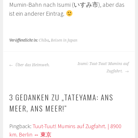
Mumin-Bahn nach Isumi (いすみ市), aber das
ist ein anderer Eintrag.
Veröffentlicht in:
Chiba
,
Reisen in Japan
BEITRAGS-
Isumi: Tuut-Tuut! Mumins auf
Über das Heimweh.
NAVIGATION
Zugfahrt.
3 GEDANKEN ZU „
TATEYAMA: ANS
MEER, ANS MEER!
“
Pingback:
Tuut-Tuut! Mumins auf Zugfahrt. | 8900
km. Berlin ⇔ 東京