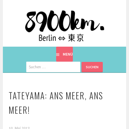
Springe
zum
Inhalt
EINE BERLINERIN IN JAPAN. MIT EINEM JAPANER.
8900KM. BERLIN ⇔ 東京
MENÜ
Suchen
nach:
TATEYAMA: ANS MEER, ANS
MEER!
10. Mai 2013