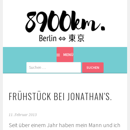
Springe
zum
Inhalt
EINE BERLINERIN IN JAPAN. MIT EINEM JAPANER.
8900KM. BERLIN ⇔ 東京
MENÜ
Suchen
nach:
FRÜHSTÜCK BEI JONATHAN’S.
11. Februar 2013
Seit über einem Jahr haben mein Mann und ich