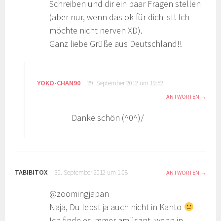
Schreiben und dir ein paar Fragen stellen
(aber nur, wenn das ok für dich ist! Ich
möchte nicht nerven XD).
Ganz liebe Grüße aus Deutschland!!
YOKO-CHAN90
29. September 2012 um 19:52
ANTWORTEN
Danke schön (^0^)/
TABIBITOX
30. September 2012 um 1:08
ANTWORTEN
@zoomingjapan
Naja, Du lebst ja auch nicht in Kanto
Ich finde es immer amüsant, wenn in