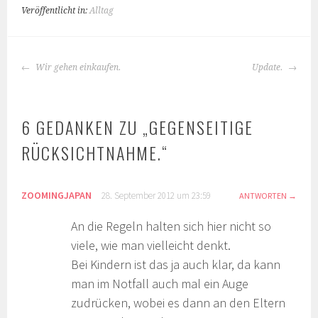
Veröffentlicht in:
Alltag
BEITRAGS-
Wir gehen einkaufen.
Update.
NAVIGATION
6 GEDANKEN ZU „
GEGENSEITIGE
RÜCKSICHTNAHME.
“
ZOOMINGJAPAN
28. September 2012 um 23:59
ANTWORTEN
An die Regeln halten sich hier nicht so
viele, wie man vielleicht denkt.
Bei Kindern ist das ja auch klar, da kann
man im Notfall auch mal ein Auge
zudrücken, wobei es dann an den Eltern