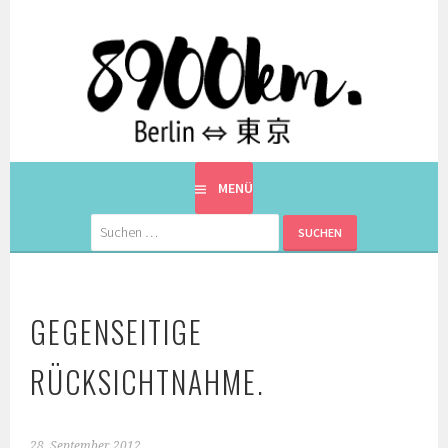
Springe
zum
Inhalt
EINE BERLINERIN IN JAPAN. MIT EINEM JAPANER.
8900KM. BERLIN ⇔ 東京
MENÜ
Suchen
nach:
GEGENSEITIGE
RÜCKSICHTNAHME.
28. September 2012