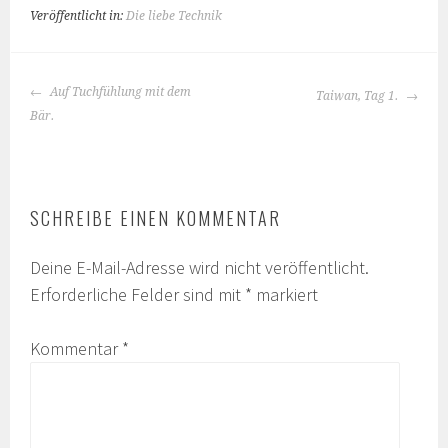
Veröffentlicht in:
Die liebe Technik
BEITRAGS-
Auf Tuchfühlung mit dem
Taiwan, Tag 1.
NAVIGATION
Bär.
SCHREIBE EINEN KOMMENTAR
Deine E-Mail-Adresse wird nicht veröffentlicht.
Erforderliche Felder sind mit
*
markiert
Kommentar
*