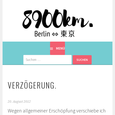
Springe
zum
Inhalt
EINE BERLINERIN IN JAPAN. MIT EINEM JAPANER.
8900KM. BERLIN ⇔ 東京
MENÜ
Suchen
nach:
VERZÖGERUNG.
20. August 2012
Wegen allgemeiner Erschöpfung verschiebe ich