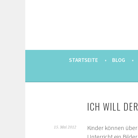
Springe
zum
Inhalt
EINE BERLINERIN IN JAPAN. MIT EINEM JAP
8900KM. BERLIN 
STARTSEITE
BLOG
ICH WILL DER
Kinder können über d
15. Mai 2012
Unterricht ein Bilde