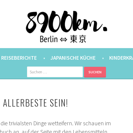
ANER.
⇔ 東京
REISEBERICHTE
JAPANISCHE KÜCHE
KINDERKR
Suchen
nach:
 ALLERBESTE SEIN!
ie trivialsten Dinge wetteifern. Wir schauen im
rbuch an, auf der Seite mit den Lebensmitteln