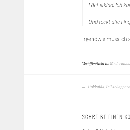
Lächelkind: Ich ka
Und reckt alle Fing
Irgendwie muss ich s
Veröffentlicht in:
Kindermun
BEITRAGS-
Hokkaidō, Teil 4: Sappor
NAVIGATION
SCHREIBE EINEN 