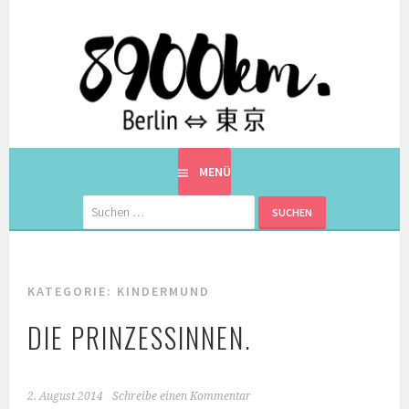
Springe
zum
Inhalt
EINE BERLINERIN IN JAPAN. MIT EINEM JAPANER.
8900KM. BERLIN ⇔ 東京
MENÜ
Suchen
nach:
KATEGORIE:
KINDERMUND
DIE PRINZESSINNEN.
2. August 2014
Schreibe einen Kommentar