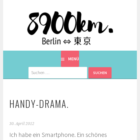
Springe
zum
Inhalt
EINE BERLINERIN IN JAPAN. MIT EINEM JAPANER.
8900KM. BERLIN ⇔ 東京
MENÜ
Suchen
nach:
HANDY-DRAMA.
30. April 2012
Ich habe ein Smartphone. Ein schönes