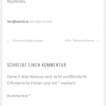
Mysteriös.
Veröffentlicht in:
Die liebe Technik
BEITRAGS-
Visumsverlängerungen.
Film: Thermae Romae
NAVIGATION
SCHREIBE EINEN KOMMENTAR
Deine E-Mail-Adresse wird nicht veröffentlicht.
Erforderliche Felder sind mit
*
markiert
Kommentar
*