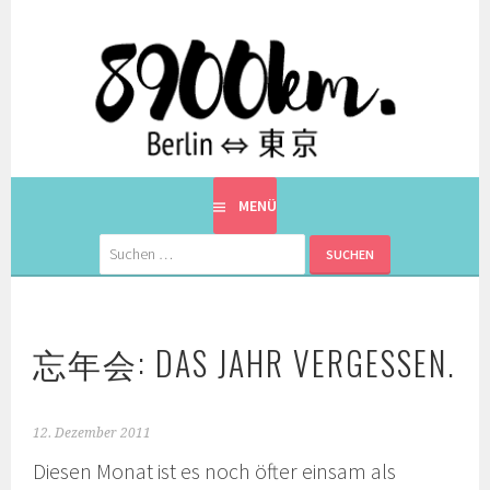
Springe
zum
Inhalt
EINE BERLINERIN IN JAPAN. MIT EINEM JAPANER.
8900KM. BERLIN ⇔ 東京
MENÜ
Suchen
nach:
忘年会: DAS JAHR VERGESSEN.
12. Dezember 2011
Diesen Monat ist es noch öfter einsam als