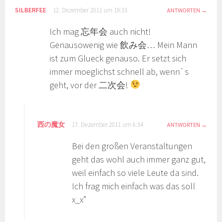
SILBERFEE
12. Dezember 2011 um 19:33
ANTWORTEN
Ich mag 忘年会 auch nicht!
Genausowenig wie 飲み会… Mein Mann
ist zum Glueck genauso. Er setzt sich
immer moeglichst schnell ab, wenn`s
geht, vor der 二次会!
西の魔女
17. Dezember 2011 um 6:34
ANTWORTEN
Bei den großen Veranstaltungen
geht das wohl auch immer ganz gut,
weil einfach so viele Leute da sind.
Ich frag mich einfach was das soll
x_x”