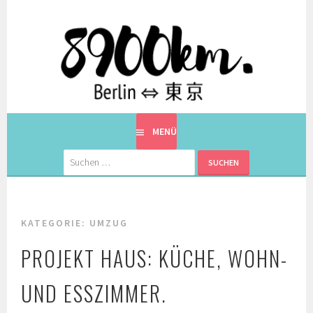
Springe
zum
Inhalt
EINE BERLINERIN IN JAPAN. MIT EINEM JAPANER.
8900KM. BERLIN ⇔ 東京
MENÜ
Suchen
nach:
KATEGORIE:
UMZUG
PROJEKT HAUS: KÜCHE, WOHN-
UND ESSZIMMER.