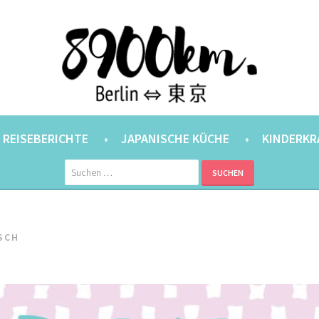
ANER.
⇔ 東京
REISEBERICHTE
JAPANISCHE KÜCHE
KINDERKR
Suchen
nach:
SCH