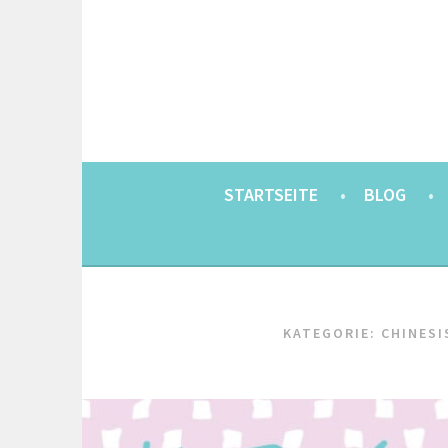
Springe
zum
Inhalt
EINE BERLINERIN IN JAPAN. MIT EINEM JAP
8900KM. BERLIN 
STARTSEITE
BLOG
KATEGORIE:
CHINESI