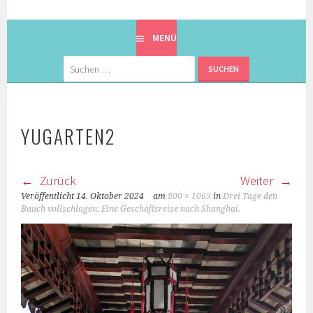
EINE BERLINERIN IN JAPAN. MIT EINEM JAPANER.
8900KM. BERLIN ⇔ 東京
MENÜ
Suchen
nach:
YUGARTEN2
Zurück
Weiter
Veröffentlicht
14. Oktober 2024
am
800 × 1065
in
Drei Tage den
Bauch vollschlagen: Eine Geschäftsreise nach Shanghai.