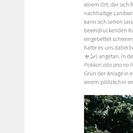
einem Ort, der sich f
nachhaltige Landwirt
kann sich sehen lass
beeindruckenden Kun
eingebettet schei
hatte es uns dabe
ャン) angetan. I
Pokkari aita ana no h
Grün der Anlage in 
einem plötzlich in e