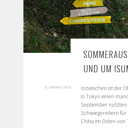
SOMMERAUSK
UND UM ISU
Inzwischen ist der 
6. Oktober 2024
in Tokyo einen man
September nutzten 
Schwiegereltern für 
Chiba im Osten von 