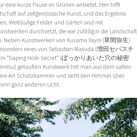
ür eine kurze Pause im Grünen anbietet. Hier trifft
schaft auf zeitgenössische Kunst, und das Ergebnis
en. Weitläufige Felder und Gärten sind mit
stwerken durchsetzt, die wie zufällig in die Landschaft
nen. Neben Kunstwerken von Kusama Yayoi (草間弥生)
i besonders eines von Sebastian Masuda (増田セバスチ
n dem “Gaping Hole Secret” (ぽっかりあいた穴の秘密
imitsu
) getauften Kunstwerk tritt man aus dem satten
eine Art Schatzkammer und sieht den Himmel über
inem ganz anderen Licht.