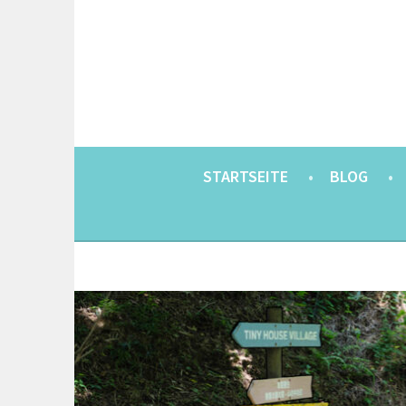
Springe
zum
Inhalt
EINE BERLINERIN IN JAPAN. MIT EINEM JAP
8900KM. BERLIN 
STARTSEITE
BLOG