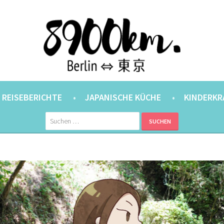
ANER.
⇔ 東京
REISEBERICHTE
JAPANISCHE KÜCHE
KINDERKR
Suchen
nach: