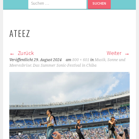
Suchen
nach:
ATEEZ
Zurück
Weiter
Veröffentlicht
29. August 2024
am
800 × 601
in
Musik, Sonne und
Meeresbrise: Das Summer Sonic-Festival in Chiba