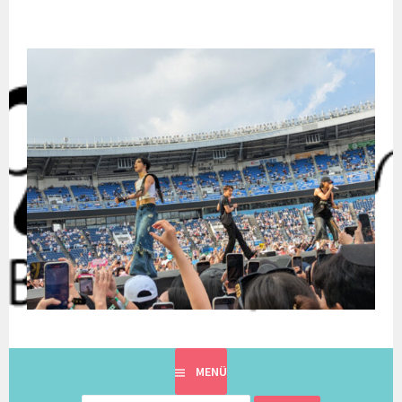
Springe
zum
Inhalt
EINE BERLINERIN IN JAPAN. MIT EINEM JAPANER.
8900KM. BERLIN ⇔ 東京
MENÜ