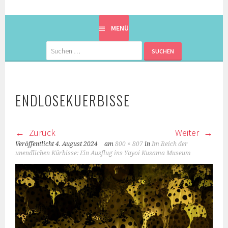
EINE BERLINERIN IN JAPAN. MIT EINEM JAPANER.
8900KM. BERLIN ⇔ 東京
MENÜ
Suchen
nach:
ENDLOSEKUERBISSE
Zurück
Weiter
Veröffentlicht
4. August 2024
am
800 × 807
in
Im Reich der
unendlichen Kürbisse: Ein Ausflug ins Yayoi Kusama Museum