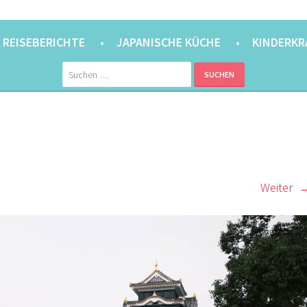
ANER.
⇔ 東京
REISEBERICHTE
JAPANISCHE KÜCHE
KINDERKR
Suchen
nach:
Weiter