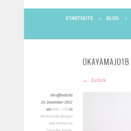
EINE BERLINERIN IN JAPAN. MIT EINEM JAP
8900KM. BERLIN 
STARTSEITE
BLOG
OKAYAMAJO1B
Zurück
Veröffentlicht
24. Dezember 2022
am
800 × 533
in
Historische Burgen
und Gärten im
Land der Sonne,