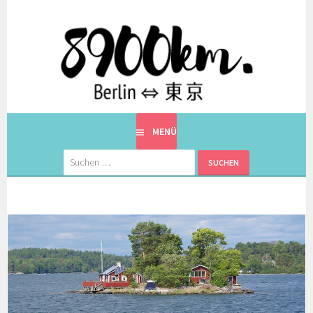
Springe
zum
Inhalt
EINE BERLINERIN IN JAPAN. MIT EINEM JAPANER.
8900KM. BERLIN ⇔ 東京
MENÜ
Suchen
nach: