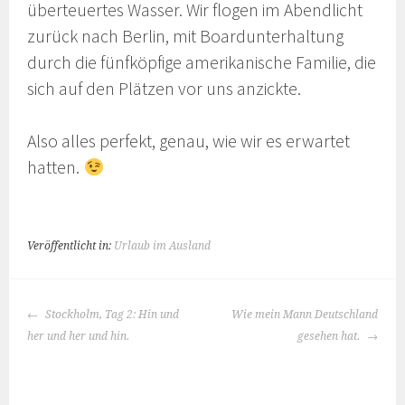
überteuertes Wasser. Wir flogen im Abendlicht
zurück nach Berlin, mit Boardunterhaltung
durch die fünfköpfige amerikanische Familie, die
sich auf den Plätzen vor uns anzickte.
Also alles perfekt, genau, wie wir es erwartet
hatten.
Veröffentlicht in:
Urlaub im Ausland
BEITRAGS-
Stockholm, Tag 2: Hin und
Wie mein Mann Deutschland
NAVIGATION
her und her und hin.
gesehen hat.