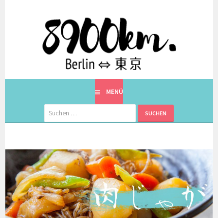
Springe
zum
Inhalt
EINE BERLINERIN IN JAPAN. MIT EINEM JAPANER.
8900KM. BERLIN ⇔ 東京
MENÜ
Suchen
nach: