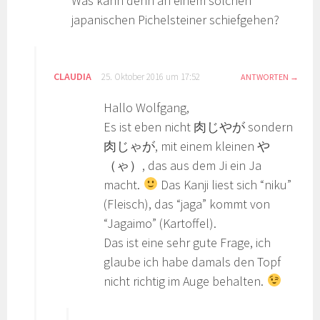
Was kann denn an einem solchen
japanischen Pichelsteiner schiefgehen?
CLAUDIA
25. Oktober 2016 um 17:52
ANTWORTEN
Hallo Wolfgang,
Es ist eben nicht 肉じやが sondern
肉じゃが, mit einem kleinen や
（ゃ）, das aus dem Ji ein Ja
macht.
Das Kanji liest sich “niku”
(Fleisch), das “jaga” kommt von
“Jagaimo” (Kartoffel).
Das ist eine sehr gute Frage, ich
glaube ich habe damals den Topf
nicht richtig im Auge behalten.