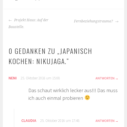
BEITRAGS-
Projekt Haus: Auf der
Fernbeziehungstrauma?
NAVIGATION
Baustelle.
0 GEDANKEN ZU „
JAPANISCH
KOCHEN: NIKUJAGA.
“
NENI
25. Oktober 2016 um 15:08
ANTWORTEN
Das schaut wirklich lecker aus!!! Das muss
ich auch einmal probieren
CLAUDIA
25. Oktober 2016 um 17:48
ANTWORTEN