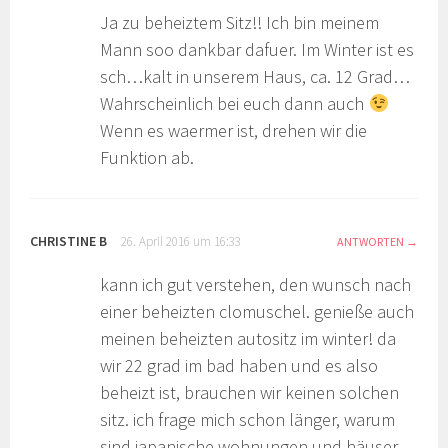
Ja zu beheiztem Sitz!! Ich bin meinem
Mann soo dankbar dafuer. Im Winter ist es
sch…kalt in unserem Haus, ca. 12 Grad…
Wahrscheinlich bei euch dann auch
Wenn es waermer ist, drehen wir die
Funktion ab.
CHRISTINE B
26. April 2016 um 16:33
ANTWORTEN
kann ich gut verstehen, den wunsch nach
einer beheizten clomuschel. genieße auch
meinen beheizten autositz im winter! da
wir 22 grad im bad haben und es also
beheizt ist, brauchen wir keinen solchen
sitz. ich frage mich schon länger, warum
sind japanische wohnungen und häuser