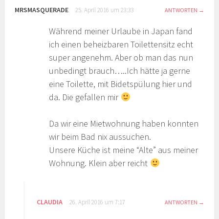
MRSMASQUERADE
25. April 2016 um 23:33
ANTWORTEN
Während meiner Urlaube in Japan fand
ich einen beheizbaren Toilettensitz echt
super angenehm. Aber ob man das nun
unbedingt brauch…..Ich hätte ja gerne
eine Toilette, mit Bidetspülung hier und
da. Die gefallen mir
Da wir eine Mietwohnung haben konnten
wir beim Bad nix aussuchen.
Unsere Küche ist meine “Alte” aus meiner
Wohnung. Klein aber reicht
CLAUDIA
26. April 2016 um 7:17
ANTWORTEN