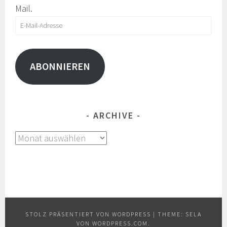
Mail.
E-
Mail-
Adresse
ABONNIEREN
ARCHIVE
Archive
STOLZ PRÄSENTIERT VON WORDPRESS
|
THEME: SELA
VON
WORDPRESS.COM
.