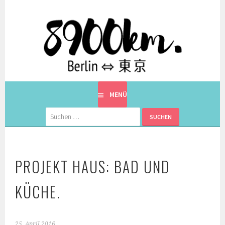
Springe
zum
Inhalt
EINE BERLINERIN IN JAPAN. MIT EINEM JAPANER.
8900KM. BERLIN ⇔ 東京
MENÜ
Suchen
nach:
PROJEKT HAUS: BAD UND
KÜCHE.
25. April 2016