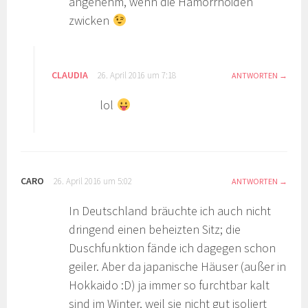
angenehm, wenn die Hämorrhoiden
zwicken
CLAUDIA
26. April 2016 um 7:18
ANTWORTEN
lol
CARO
26. April 2016 um 5:02
ANTWORTEN
In Deutschland bräuchte ich auch nicht
dringend einen beheizten Sitz; die
Duschfunktion fände ich dagegen schon
geiler. Aber da japanische Häuser (außer in
Hokkaido :D) ja immer so furchtbar kalt
sind im Winter, weil sie nicht gut isoliert