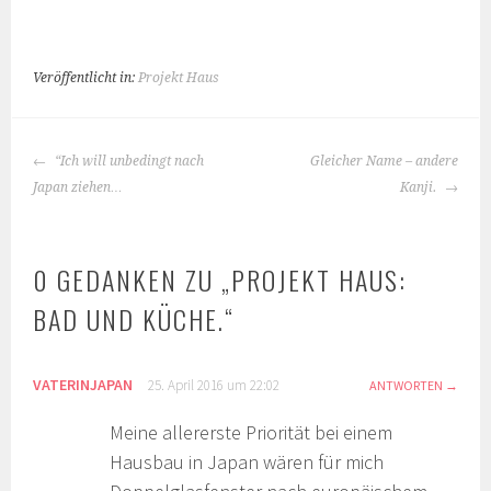
Veröffentlicht in:
Projekt Haus
BEITRAGS-
“Ich will unbedingt nach
Gleicher Name – andere
NAVIGATION
Japan ziehen…
Kanji.
0 GEDANKEN ZU „
PROJEKT HAUS:
BAD UND KÜCHE.
“
VATERINJAPAN
25. April 2016 um 22:02
ANTWORTEN
Meine allererste Priorität bei einem
Hausbau in Japan wären für mich