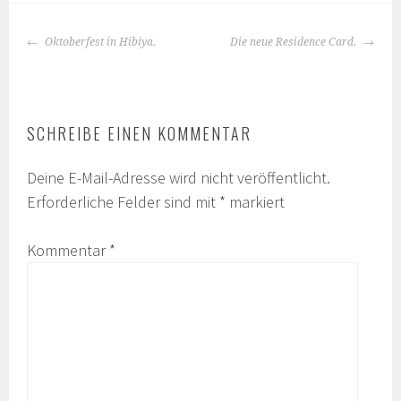
BEITRAGS-
Oktoberfest in Hibiya.
Die neue Residence Card.
NAVIGATION
SCHREIBE EINEN KOMMENTAR
Deine E-Mail-Adresse wird nicht veröffentlicht.
Erforderliche Felder sind mit
*
markiert
Kommentar
*