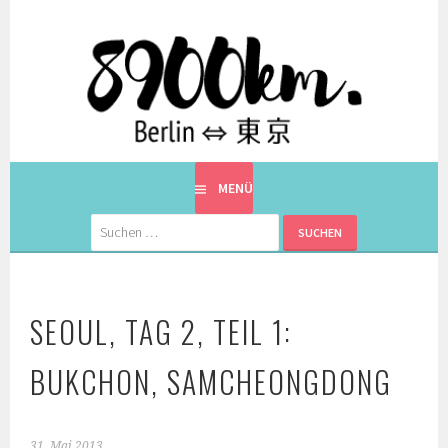
Springe
zum
Inhalt
EINE BERLINERIN IN JAPAN. MIT EINEM JAPANER.
8900KM. BERLIN ⇔ 東京
MENÜ
Suchen
nach:
SEOUL, TAG 2, TEIL 1:
BUKCHON, SAMCHEONGDONG
31. Mai 2013