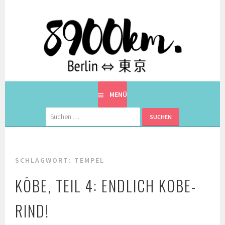
Springe
zum
Inhalt
EINE BERLINERIN IN JAPAN. MIT EINEM JAPANER.
8900KM. BERLIN ⇔ 東京
MENÜ
Suchen
nach:
SCHLAGWORT:
TEMPEL
KŌBE, TEIL 4: ENDLICH KOBE-
RIND!