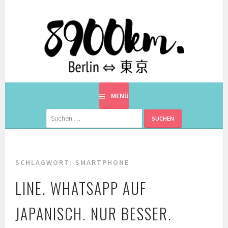
Springe
zum
Inhalt
EINE BERLINERIN IN JAPAN. MIT EINEM JAPANER.
8900KM. BERLIN ⇔ 東京
MENÜ
Suchen
nach:
SCHLAGWORT:
SMARTPHONE
LINE. WHATSAPP AUF
JAPANISCH. NUR BESSER.