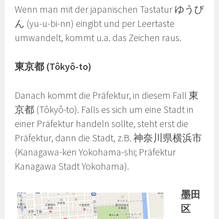
Wenn man mit der japanischen Tastatur ゆうび
ん (yu-u-bi-nn) eingibt und per Leertaste
umwandelt, kommt u.a. das Zeichen raus.
東京都 (Tôkyô-to)
Danach kommt die Präfektur, in diesem Fall 東
京都 (Tôkyô-to). Falls es sich um eine Stadt in
einer Präfektur handeln sollte, steht erst die
Präfektur, dann die Stadt, z.B. 神奈川県横浜市
(Kanagawa-ken Yokohama-shi; Präfektur
Kanagawa Stadt Yokohama).
墨田
区