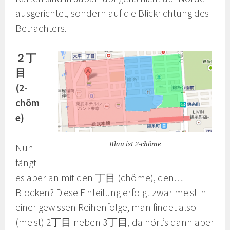
ausgerichtet, sondern auf die Blickrichtung des
Betrachters.
２丁
目
(2-
chôm
e)
Blau ist 2-chôme
Nun
fängt
es aber an mit den 丁目 (chôme), den…
Blöcken? Diese Einteilung erfolgt zwar meist in
einer gewissen Reihenfolge, man findet also
(meist) 2丁目 neben 3丁目, da hört’s dann aber