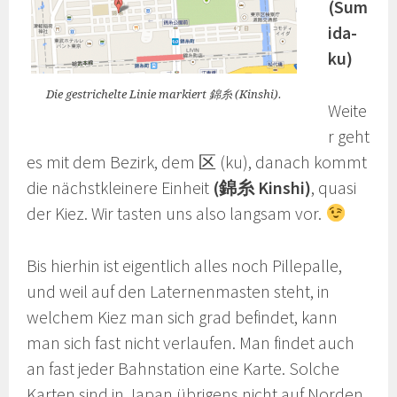
(Sum
ida-
ku)
Die gestrichelte Linie markiert 錦糸 (Kinshi).
Weite
r geht
es mit dem Bezirk, dem 区 (ku), danach kommt
die nächstkleinere Einheit
(錦糸 Kinshi)
, quasi
der Kiez. Wir tasten uns also langsam vor.
Bis hierhin ist eigentlich alles noch Pillepalle,
und weil auf den Laternenmasten steht, in
welchem Kiez man sich grad befindet, kann
man sich fast nicht verlaufen. Man findet auch
an fast jeder Bahnstation eine Karte. Solche
Karten sind in Japan übrigens nicht auf Norden