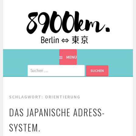
Springe
zum
Inhalt
EINE BERLINERIN IN JAPAN. MIT EINEM JAPANER.
8900KM. BERLIN ⇔ 東京
MENÜ
Suchen
nach:
SCHLAGWORT:
ORIENTIERUNG
DAS JAPANISCHE ADRESS-
SYSTEM.