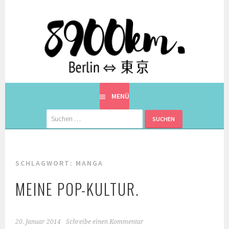
Springe
zum
Inhalt
EINE BERLINERIN IN JAPAN. MIT EINEM JAPANER.
8900KM. BERLIN ⇔ 東京
MENÜ
Suchen
nach:
SCHLAGWORT:
MANGA
MEINE POP-KULTUR.
20. Januar 2014
Schreibe einen Kommentar