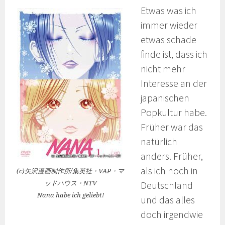
Etwas was ich
immer wieder
etwas schade
finde ist, dass ich
nicht mehr
Interesse an der
japanischen
Popkultur habe.
Früher war das
natürlich
anders. Früher,
als ich noch in
(c)矢沢漫画制作所/集英社・VAP・マ
ッドハウス・NTV
Deutschland
Nana habe ich geliebt!
und das alles
doch irgendwie