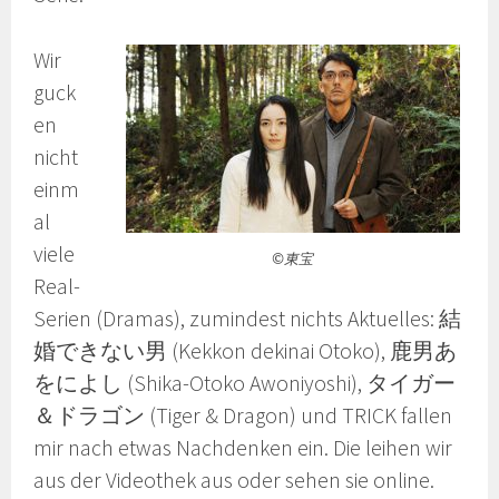
Wir
guck
en
nicht
einm
al
viele
©東宝
Real-
Serien (Dramas), zumindest nichts Aktuelles: 結
婚できない男 (Kekkon dekinai Otoko), 鹿男あ
をによし (Shika-Otoko Awoniyoshi), タイガー
＆ドラゴン (Tiger & Dragon) und TRICK fallen
mir nach etwas Nachdenken ein. Die leihen wir
aus der Videothek aus oder sehen sie online.