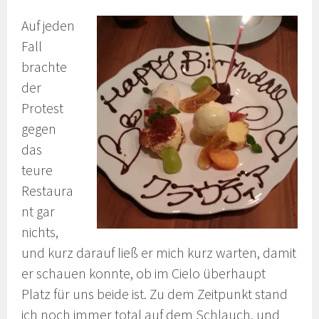
Auf jeden
Fall
brachte
der
Protest
gegen
das
teure
Restaura
nt gar
nichts,
und kurz darauf ließ er mich kurz warten, damit
er schauen konnte, ob im Cielo überhaupt
Platz für uns beide ist. Zu dem Zeitpunkt stand
ich noch immer total auf dem Schlauch, und