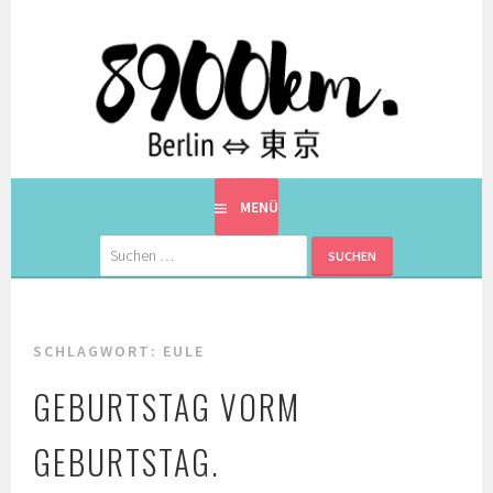
Springe
zum
Inhalt
EINE BERLINERIN IN JAPAN. MIT EINEM JAPANER.
8900KM. BERLIN ⇔ 東京
MENÜ
Suchen
nach:
SCHLAGWORT:
EULE
GEBURTSTAG VORM
GEBURTSTAG.