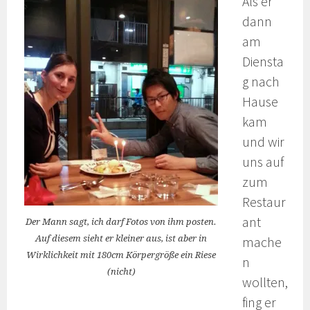
Als er
dann
am
Diensta
g nach
Hause
kam
und wir
uns auf
zum
Restaur
ant
Der Mann sagt, ich darf Fotos von ihm posten.
Auf diesem sieht er kleiner aus, ist aber in
mache
Wirklichkeit mit 180cm Körpergröße ein Riese
n
(nicht)
wollten,
fing er