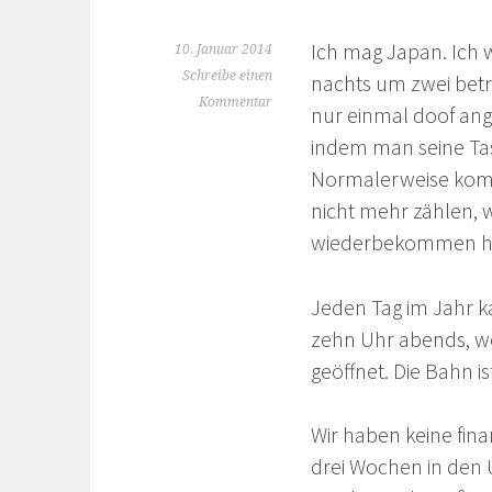
Ich mag Japan. Ich w
10. Januar 2014
Schreibe einen
nachts um zwei bet
Kommentar
nur einmal doof ang
indem man seine Tas
Normalerweise kommt 
nicht mehr zählen, 
wiederbekommen h
Jeden Tag im Jahr ka
zehn Uhr abends, we
geöffnet. Die Bahn is
Wir haben keine fina
drei Wochen in den 