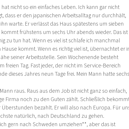
at nicht so ein einfaches Leben. Ich kann gar nicht
gt, dass er den japanischen Arbeitsalltag nur durchhält,
 ihn warte. Er verlässt das Haus spätestens um sieben
kommt frühstens um sechs Uhr abends wieder. Das ist
ig zu tun hat. Wenn es viel ist schlafe ich manchmal
Hause kommt. Wenn es richtig viel ist, übernachtet er i
Nähe seiner Arbeitsstelle. Sein Wochenende besteht
freien Tag. Fast jeder, der nicht im Service-Bereich
nde dieses Jahres neun Tage frei. Mein Mann hatte sechs
Mann raus. Raus aus dem Job ist nicht ganz so einfach,
ige Firma noch zu den Guten zählt. Schließlich bekomm
r Überstunden bezahlt. Er will also nach Europa. Für un
achste natürlich, nach Deutschland zu gehen.
ich gern nach Schweden umziehen**, aber das ist