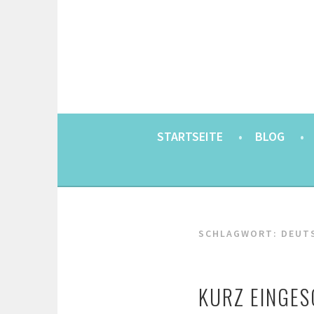
Springe
zum
Inhalt
EINE BERLINERIN IN JAPAN. MIT EINEM JAP
8900KM. BERLIN 
STARTSEITE
BLOG
SCHLAGWORT:
DEUT
KURZ EINGES