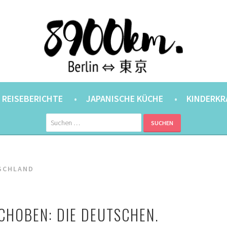
ANER.
⇔ 東京
REISEBERICHTE
JAPANISCHE KÜCHE
KINDERKR
Suchen
nach:
SCHLAND
CHOBEN: DIE DEUTSCHEN.