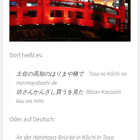
Dort heißt es:
土佐の高知のはりまや橋で Tosa no Kôchi no
Harimayabashi de
坊さんかんざし買うを見た Bôsan Kanzashi
kau wo mita
Oder auf Deutsch:
An der Harimaya-Brücke in Kôchi in Tosa