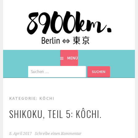
Springe
zum
Inhalt
EINE BERLINERIN IN JAPAN. MIT EINEM JAPANER.
8900KM. BERLIN ⇔ 東京
MENÜ
Suchen
nach:
KATEGORIE:
KŌCHI
SHIKOKU, TEIL 5: KÔCHI.
8. April 2017
Schreibe einen Kommentar