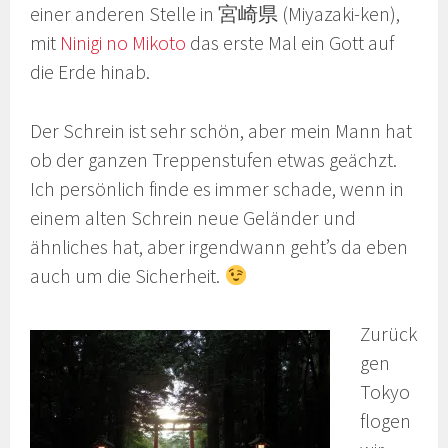
einer anderen Stelle in 宮崎県 (Miyazaki-ken),
mit
Ninigi no Mikoto
das erste Mal ein Gott auf
die Erde hinab.
Der Schrein ist sehr schön, aber mein Mann hat
ob der ganzen Treppenstufen etwas geächzt.
Ich persönlich finde es immer schade, wenn in
einem alten Schrein neue Geländer und
ähnliches hat, aber irgendwann geht’s da eben
auch um die Sicherheit.
Zurück
gen
Tokyo
flogen