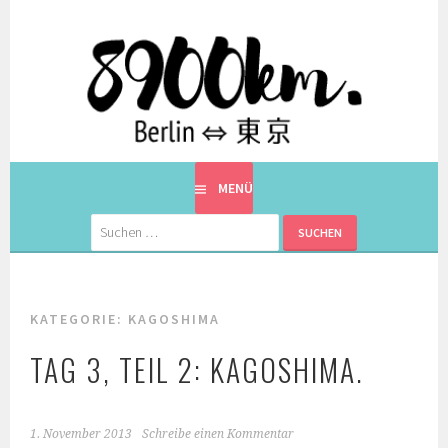
Springe
zum
Inhalt
EINE BERLINERIN IN JAPAN. MIT EINEM JAPANER.
8900KM. BERLIN ⇔ 東京
MENÜ
Suchen
nach:
KATEGORIE:
KAGOSHIMA
TAG 3, TEIL 2: KAGOSHIMA.
1. November 2013
Schreibe einen Kommentar