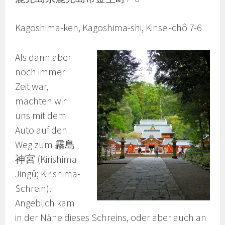
Kagoshima-ken, Kagoshima-shi, Kinsei-chô 7-6
Als dann aber
noch immer
Zeit war,
machten wir
uns mit dem
Auto auf den
Weg zum 霧島
神宮 (Kirishima-
Jingû; Kirishima-
Schrein).
Angeblich kam
in der Nähe dieses Schreins, oder aber auch an