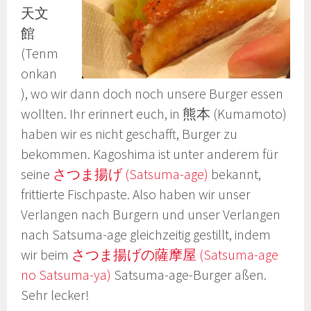
天文
館
(Tenm
onkan
), wo wir dann doch noch unsere Burger essen
wollten. Ihr erinnert euch, in 熊本 (Kumamoto)
haben wir es nicht geschafft, Burger zu
bekommen. Kagoshima ist unter anderem für
seine
さつま揚げ (Satsuma-age)
bekannt,
frittierte Fischpaste. Also haben wir unser
Verlangen nach Burgern und unser Verlangen
nach Satsuma-age gleichzeitig gestillt, indem
wir beim
さつま揚げの薩摩屋 (Satsuma-age
no Satsuma-ya)
Satsuma-age-Burger aßen.
Sehr lecker!