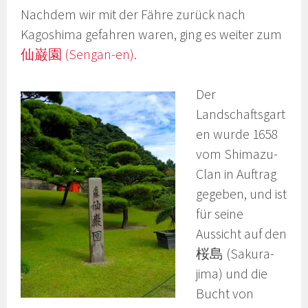
Nachdem wir mit der Fähre zurück nach
Kagoshima gefahren waren, ging es weiter zum
仙巌園 (Sengan-en)
.
Der
Landschaftsgart
en wurde 1658
vom Shimazu-
Clan in Auftrag
gegeben, und ist
für seine
Aussicht auf den
桜島 (Sakura-
jima) und die
Bucht von