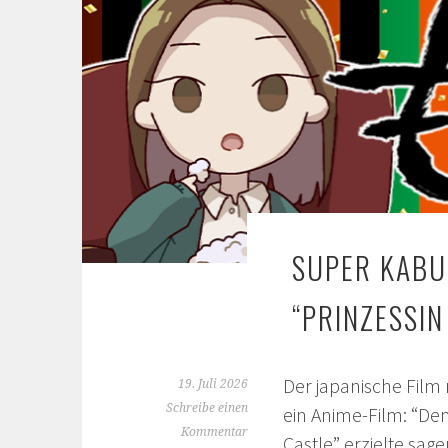
SUPER KABU
“PRINZESSI
Der japanische Film
19. Juli 2026
Schreibe einen
ein Anime-Film: “Dem
Kommentar
Castle” erzielte sag