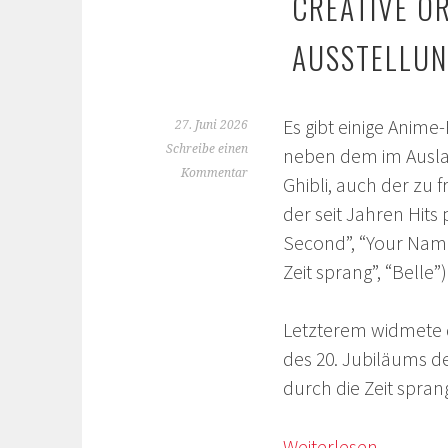
CREATIVE O
AUSSTELLU
Es gibt einige Anim
27. Juni 2026
Schreibe einen
neben dem im Ausla
Kommentar
Ghibli, auch der zu 
der seit Jahren Hits
Second”, “Your Nam
Zeit sprang”, “Belle”)
Letzterem widmete d
des 20. Jubiläums d
durch die Zeit spran
Weiterlesen
→