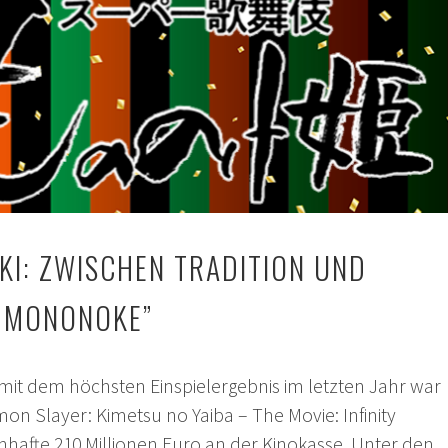
KI: ZWISCHEN TRADITION UND
N MONONOKE”
 mit dem höchsten Einspielergebnis im letzten Jahr war
on Slayer: Kimetsu no Yaiba – The Movie: Infinity
enhafte 210 Millionen Euro an der Kinokasse. Unter den