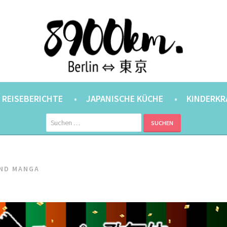
ANER.
⇔ 東京
REISEBERICHTE
JAPANISCHE KÜCHE
KINDERKR
Suchen
nach:
UND MANGA