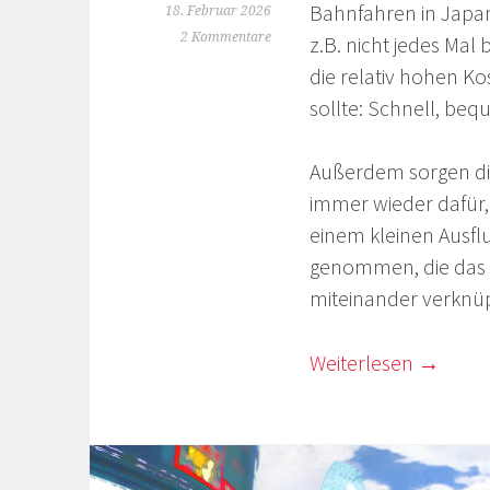
Bahnfahren in Japan
18. Februar 2026
2 Kommentare
z.B. nicht jedes Mal
die relativ hohen Ko
sollte: Schnell, bequ
Außerdem sorgen di
immer wieder dafür,
einem kleinen Ausfl
genommen, die das 
miteinander verknü
Weiterlesen
→