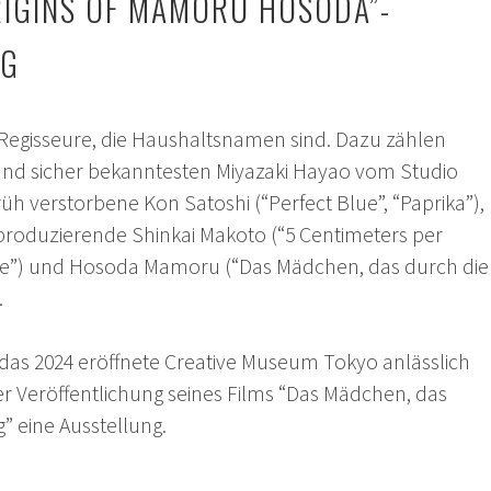
RIGINS OF MAMORU HOSODA”-
NG
e-Regisseure, die Haushaltsnamen sind. Dazu zählen
nd sicher bekanntesten Miyazaki Hayao vom Studio
früh verstorbene Kon Satoshi (“Perfect Blue”, “Paprika”),
 produzierende Shinkai Makoto (“5 Centimeters per
e”) und Hosoda Mamoru (“Das Mädchen, das durch die
.
as 2024 eröffnete Creative Museum Tokyo anlässlich
er Veröffentlichung seines Films “Das Mädchen, das
g” eine Ausstellung.