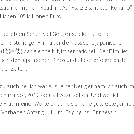
tsächlich nur ein Realfilm. Auf Platz 2 landete “Kokuhō”
lichen 105 Millionen Euro.
beliebten Serien viel Geld einspielen ist keine
in 3-stündiger Film über die klassische japanische
歌舞伎) das gleiche tut, ist sensationell. Der Film lief
ng in den japanischen Kinos und ist der erfolgreichste
ller Zeiten.
azu auch bei, ich war aus reiner Neugier nämlich auch i
h mir vor, 2026 Kabuki live zu sehen. Und weil ich
e Frau meiner Worte bin, und sich eine gute Gelegenheit
s Vorhaben Anfang Juli um. Es ging ins “Prinzessin