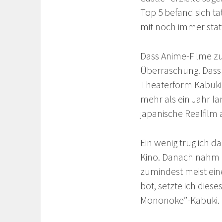
Top 5 befand sich ta
mit noch immer statt
Dass Anime-Filme zu 
Überraschung. Dass e
Theaterform Kabuki (
mehr als ein Jahr la
japanische Realfilm a
Ein wenig trug ich d
Kino. Danach nahm ic
zumindest meist ein
bot, setzte ich diese
Mononoke”-Kabuki.