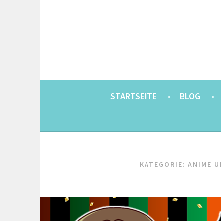
Springe
zum
Inhalt
EINE BERLINERIN IN JAPAN. MIT EINEM JAP
8900KM. BERLIN 
STARTSEITE
BLOG
KATEGORIE:
ANIME 